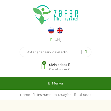
Giriş
0
Sizin səbət
0 məhsul —
0
Menyu
Home
İnstrumental Müayinə
Ultrasəs