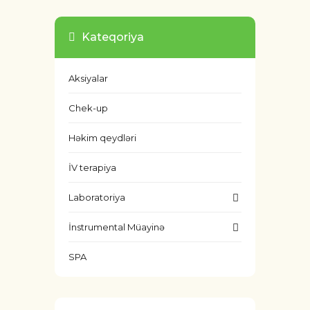
Kateqoriya
Aksiyalar
Chek-up
Həkim qeydləri
İV terapiya
Laboratoriya
İnstrumental Müayinə
SPA