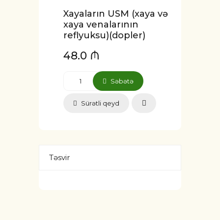
Xayaların USM (xaya və
xaya venalarının
reflyuksu)(dopler)
48.0 ₼
Səbətə
Sürətli qeyd
Təsvir