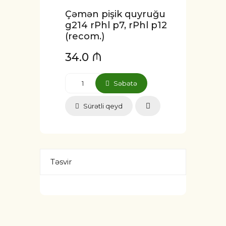
Çəmən pişik quyruğu
g214 rPhl p7, rPhl p12
(recom.)
34.0 ₼
Səbətə
Sürətli qeyd
Təsvir