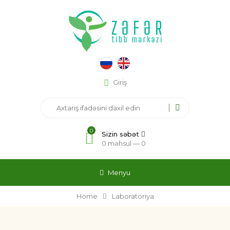
Giriş
0
Sizin səbət
0 məhsul —
0
Menyu
Home
Laboratoriya