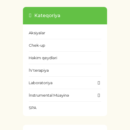
Kateqoriya
Aksiyalar
Chek-up
Həkim qeydləri
İV terapiya
Laboratoriya
İnstrumental Müayinə
SPA