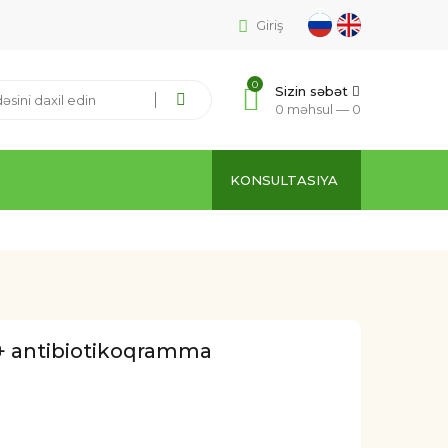
Giriş
0
Sizin səbət
0 məhsul —
0
KONSULTASIYA
i + antibiotikoqramma