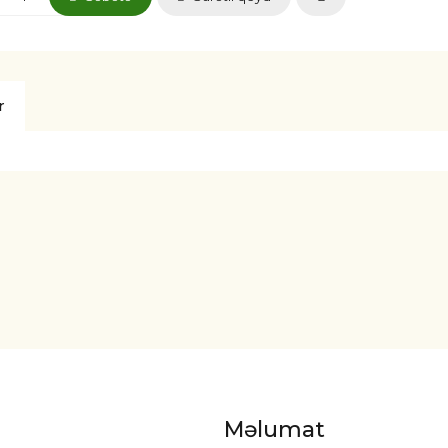
r
Məlumat