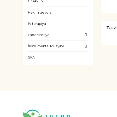
Chek-up
Həkim qeydləri
İV terapiya
Təsvi
Laboratoriya
İnstrumental Müayinə
SPA