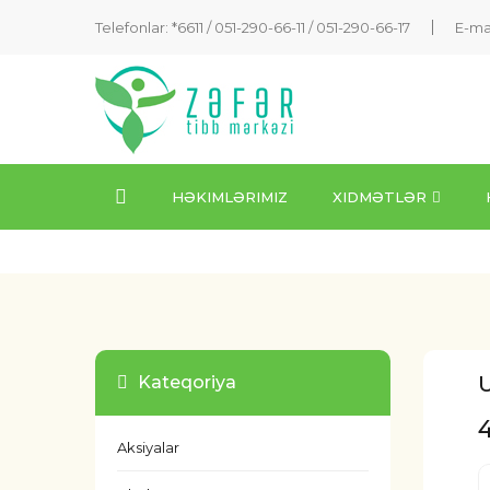
Telefonlar: *6611 /
051-290-66-11
/
051-290-66-17
E-ma
HƏKIMLƏRIMIZ
XIDMƏTLƏR
U
Kateqoriya
Aksiyalar