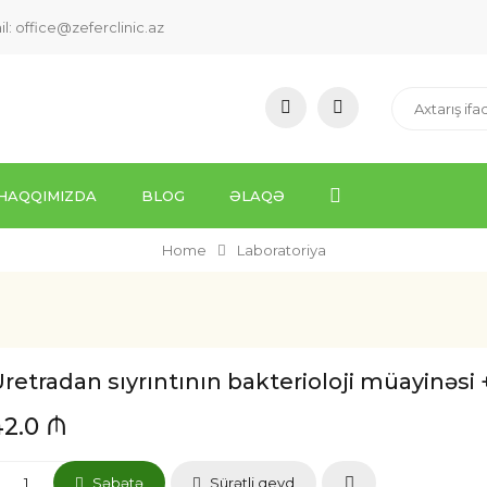
il:
office@zeferclinic.az
HAQQIMIZDA
BLOG
ƏLAQƏ
Home
Laboratoriya
retradan sıyrıntının bakterioloji müayinəs
42.0 ₼
Səbətə
Sürətli qeyd