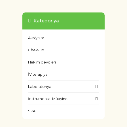
Kateqoriya
Aksiyalar
Chek-up
Həkim qeydləri
İV terapiya
Laboratoriya
İnstrumental Müayinə
SPA