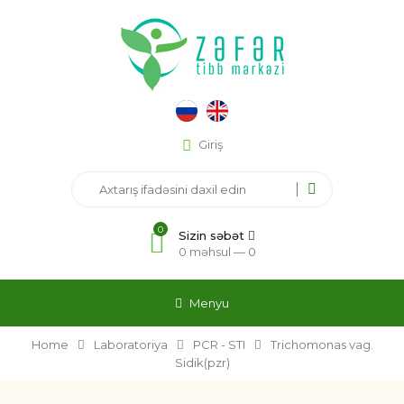
Giriş
0
Sizin səbət
0 məhsul —
0
Menyu
Home
Laboratoriya
PCR - STI
Trichomonas vag.
Sidik(pzr)