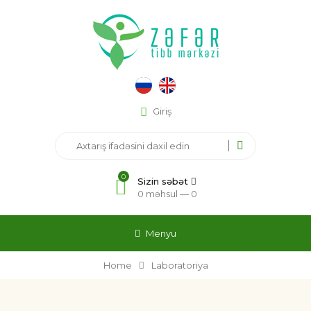
Giriş
0
Sizin səbət
0 məhsul —
0
Menyu
Home
Laboratoriya