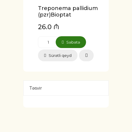
Treponema pallidium
(pzr)Bioptat
26.0 ₼
Səbətə
Sürətli qeyd
Təsvir