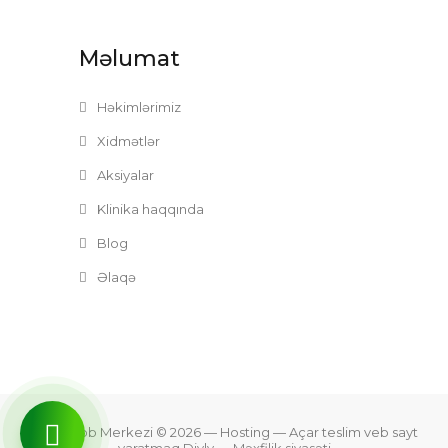
Məlumat
Həkimlərimiz
Xidmətlər
Aksiyalar
Klinika haqqında
Blog
Əlaqə
Zefer Tibb Merkezi © 2026
— Hosting —
Açar teslim veb sayt