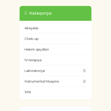
Kateqoriya
Aksiyalar
Chek-up
Həkim qeydləri
İV terapiya
Laboratoriya
İnstrumental Müayinə
SPA