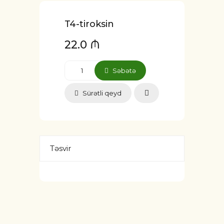
T4-tiroksin
22.0 ₼
Səbətə
Sürətli qeyd
Təsvir