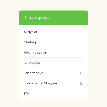
Kateqoriya
Aksiyalar
Chek-up
Həkim qeydləri
İV terapiya
Laboratoriya
İnstrumental Müayinə
SPA