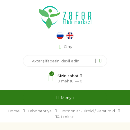
Giriş
0
Sizin səbət
0 məhsul —
0
Menyu
Home
Laboratoriya
Hormonlar - Tiroid / Paratiroid
T4-tiroksin