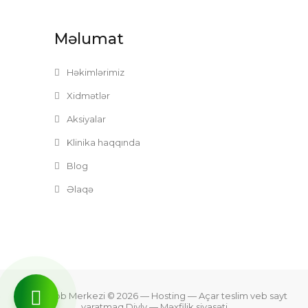
Məlumat
Həkimlərimiz
Xidmətlər
Aksiyalar
Klinika haqqında
Blog
Əlaqə
Zefer Tibb Merkezi © 2026
— Hosting —
Açar teslim veb sayt
yaratmaq Divly
—
Məxfilik siyasəti