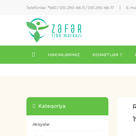
Telefonlar: *6611 /
051-290-66-11
/
051-290-66-17
E-ma
HƏKIMLƏRIMIZ
XIDMƏTLƏR
R
Kateqoriya
Aksiyalar