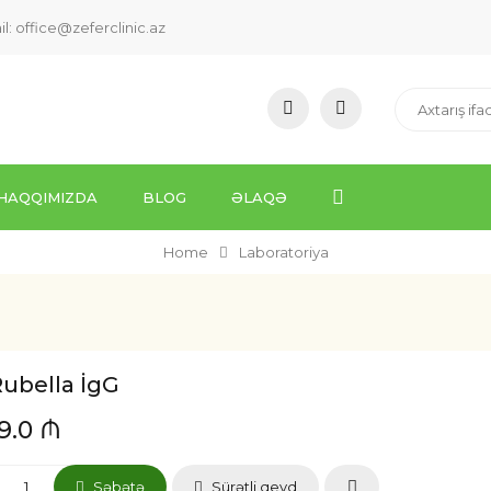
il:
office@zeferclinic.az
HAQQIMIZDA
BLOG
ƏLAQƏ
Home
Laboratoriya
ubella İgG
19.0 ₼
Səbətə
Sürətli qeyd