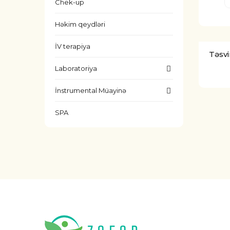
Chek-up
Həkim qeydləri
İV terapiya
Təsvi
Laboratoriya
İnstrumental Müayinə
SPA