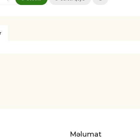
r
Məlumat