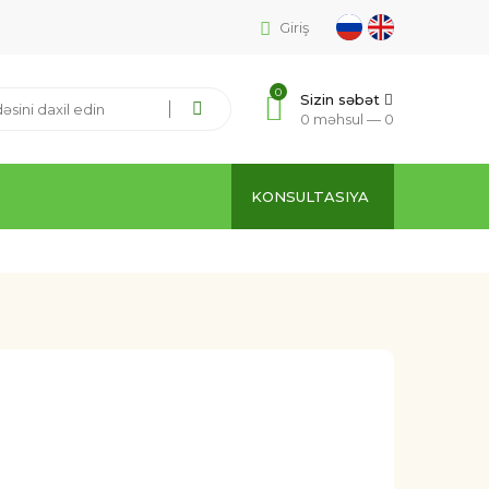
Giriş
0
Sizin səbət
0 məhsul —
0
KONSULTASIYA