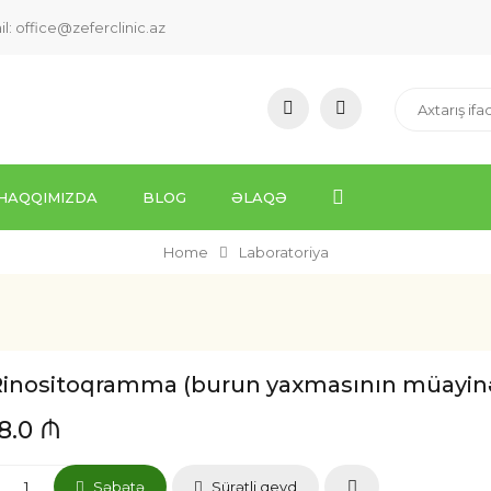
il:
office@zeferclinic.az
HAQQIMIZDA
BLOG
ƏLAQƏ
Home
Laboratoriya
Rinositoqramma (burun yaxmasının müayinə
18.0 ₼
Səbətə
Sürətli qeyd