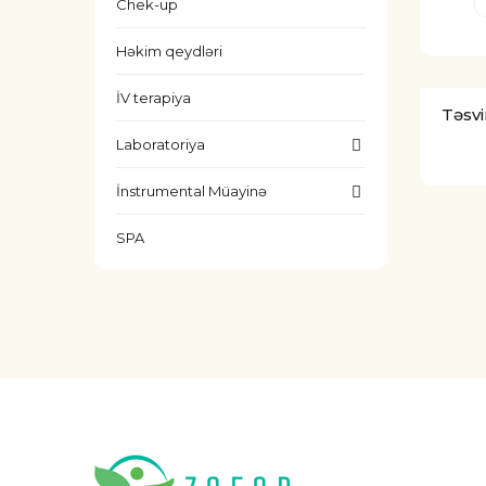
Chek-up
Həkim qeydləri
İV terapiya
Təsvi
Laboratoriya
İnstrumental Müayinə
SPA