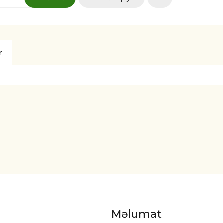
r
Məlumat