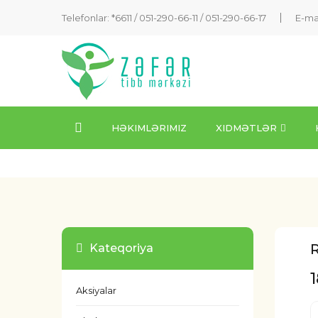
Telefonlar: *6611 /
051-290-66-11
/
051-290-66-17
E-ma
HƏKIMLƏRIMIZ
XIDMƏTLƏR
Kateqoriya
Aksiyalar