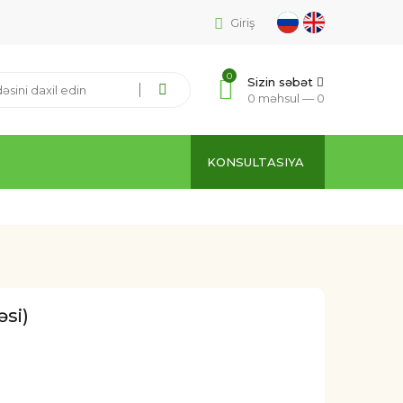
Giriş
0
Sizin səbət
0 məhsul —
0
KONSULTASIYA
si)