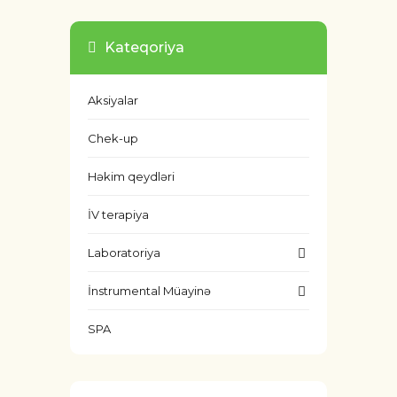
Kateqoriya
Aksiyalar
Chek-up
Həkim qeydləri
İV terapiya
Laboratoriya
İnstrumental Müayinə
SPA