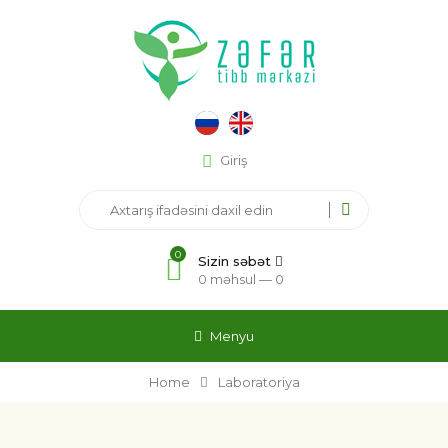
Giriş
0
Sizin səbət
0 məhsul —
0
Menyu
Home
Laboratoriya