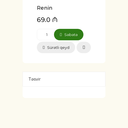
Renin
69.0 ₼
Səbətə
Sürətli qeyd
Təsvir