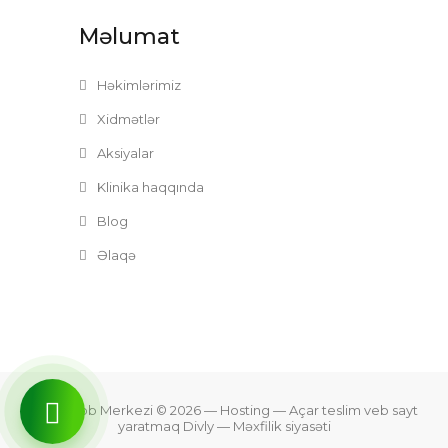
Məlumat
Həkimlərimiz
Xidmətlər
Aksiyalar
Klinika haqqında
Blog
Əlaqə
Zefer Tibb Merkezi © 2026
— Hosting —
Açar teslim veb sayt
yaratmaq Divly
—
Məxfilik siyasəti