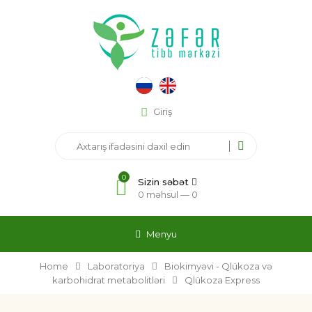
Giriş
0
Sizin səbət
0 məhsul —
0
Menyu
Home
Laboratoriya
Biokimyəvi - Qlükoza və
karbohidrat metabolitləri
Qlükoza Express