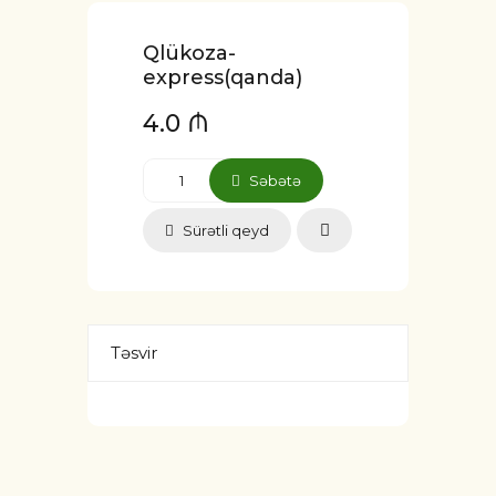
Qlükoza-
express(qanda)
4.0 ₼
Səbətə
Sürətli qeyd
Təsvir