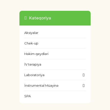
Kateqoriya
Aksiyalar
Chek-up
Həkim qeydləri
İV terapiya
Laboratoriya
İnstrumental Müayinə
SPA