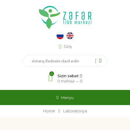
Giriş
0
Sizin səbət
0 məhsul —
0
Menyu
Home
Laboratoriya