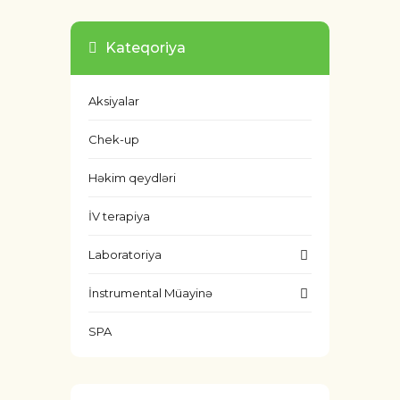
Kateqoriya
Aksiyalar
Chek-up
Həkim qeydləri
İV terapiya
Laboratoriya
İnstrumental Müayinə
SPA