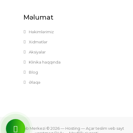
Məlumat
Həkimlərimiz
Xidmətlər
Aksiyalar
Klinika haqqında
Blog
Əlaqə
Zefer Tibb Merkezi © 2026
— Hosting —
Açar teslim veb sayt