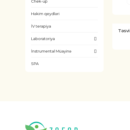
Chek-up
Həkim qeydləri
İV terapiya
Təsvi
Laboratoriya
İnstrumental Müayinə
SPA