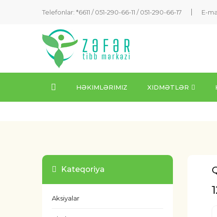
Telefonlar: *6611 /
051-290-66-11
/
051-290-66-17
E-ma
HƏKIMLƏRIMIZ
XIDMƏTLƏR
Kateqoriya
Aksiyalar