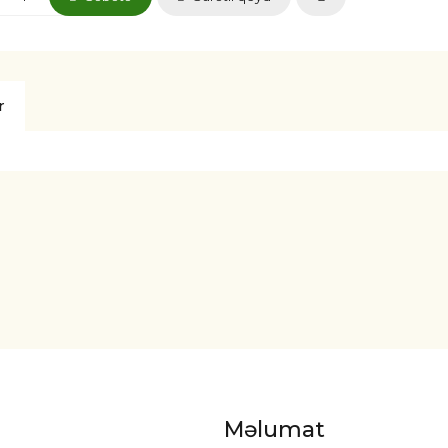
r
Məlumat