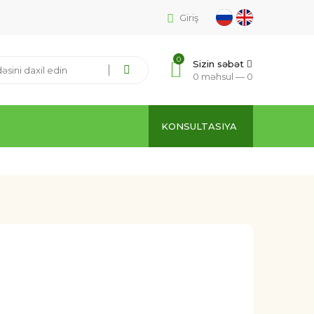
Giriş
0
Sizin səbət
0 məhsul —
0
KONSULTASIYA