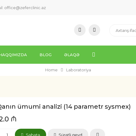
il:
office@zeferclinic.az
HAQQIMIZDA
BLOG
ƏLAQƏ
Home
Laboratoriya
Qanın ümumi analizi (14 parametr sysmex)
12.0 ₼
Səbətə
Sürətli qeyd