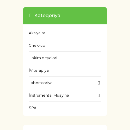
Kateqoriya
Aksiyalar
Chek-up
Həkim qeydləri
İV terapiya
Laboratoriya
İnstrumental Müayinə
SPA