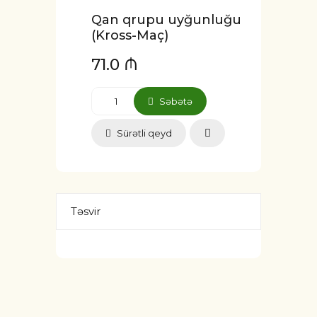
Qan qrupu uyğunluğu
(Kross-Maç)
71.0 ₼
Səbətə
Sürətli qeyd
Təsvir