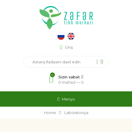
Giriş
0
Sizin səbət
0 məhsul —
0
Menyu
Home
Laboratoriya