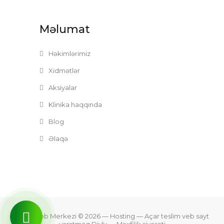
Məlumat
Həkimlərimiz
Xidmətlər
Aksiyalar
Klinika haqqında
Blog
Əlaqə
Zefer Tibb Merkezi © 2026
— Hosting —
Açar teslim veb sayt