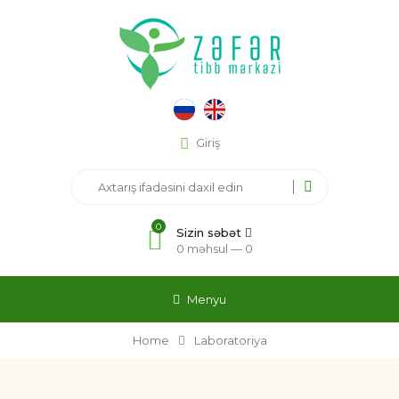
Giriş
0
Sizin səbət
0 məhsul —
0
Menyu
Home
Laboratoriya