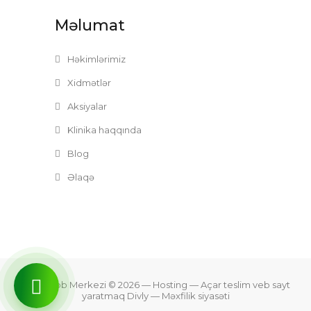
Məlumat
Həkimlərimiz
Xidmətlər
Aksiyalar
Klinika haqqında
Blog
Əlaqə
Zefer Tibb Merkezi © 2026
— Hosting —
Açar teslim veb sayt
yaratmaq Divly
—
Məxfilik siyasəti