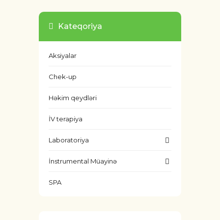
Kateqoriya
Aksiyalar
Chek-up
Həkim qeydləri
İV terapiya
Laboratoriya
İnstrumental Müayinə
SPA