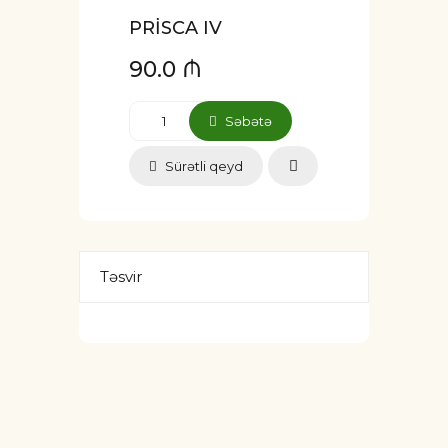
PRİSCA IV
90.0 ₼
Səbətə
Sürətli qeyd
Təsvir