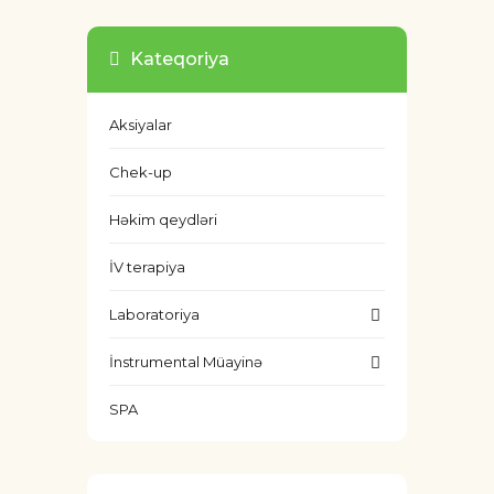
Kateqoriya
Aksiyalar
Chek-up
Həkim qeydləri
İV terapiya
Laboratoriya
İnstrumental Müayinə
SPA