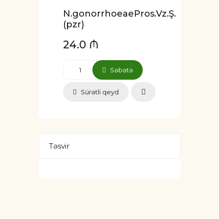
N.gonorrhoeaePros.Vz.Ş.
(pzr)
24.0 ₼
Səbətə
Sürətli qeyd
Təsvir