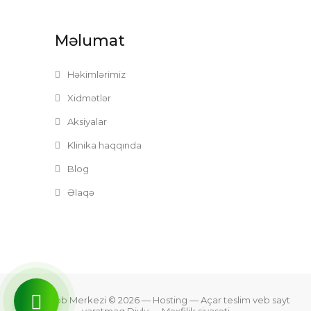
Məlumat
Həkimlərimiz
Xidmətlər
Aksiyalar
Klinika haqqında
Blog
Əlaqə
Zefer Tibb Merkezi © 2026
— Hosting —
Açar teslim veb sayt