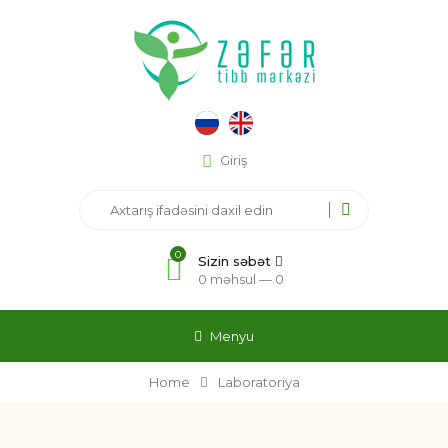
Giriş
0
Sizin səbət
0 məhsul —
0
Menyu
Home
Laboratoriya