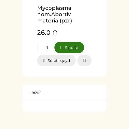
Mycoplasma
hom.Abortiv
material(pzr)
26.0 ₼
Səbətə
Sürətli qeyd
Təsvir