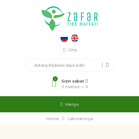
Giriş
0
Sizin səbət
0 məhsul —
0
Menyu
Home
Laboratoriya