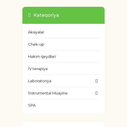
Kateqoriya
Aksiyalar
Chek-up
Həkim qeydləri
İV terapiya
Laboratoriya
İnstrumental Müayinə
SPA