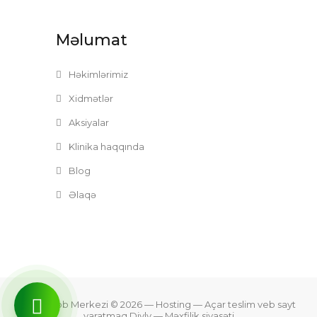
Məlumat
Həkimlərimiz
Xidmətlər
Aksiyalar
Klinika haqqında
Blog
Əlaqə
Zefer Tibb Merkezi © 2026
— Hosting —
Açar teslim veb sayt
yaratmaq Divly
—
Məxfilik siyasəti