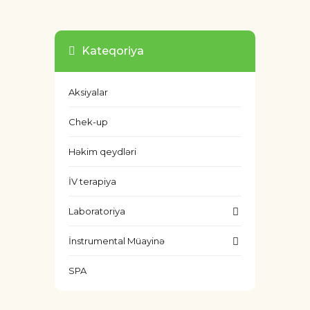
Kateqoriya
Aksiyalar
Chek-up
Həkim qeydləri
İV terapiya
Laboratoriya
İnstrumental Müayinə
SPA