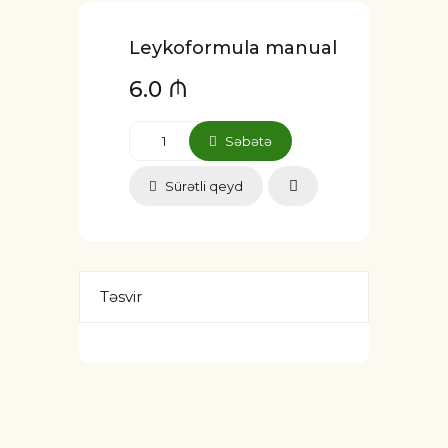
Leykoformula manual
6.0 ₼
Səbətə
Sürətli qeyd
Təsvir