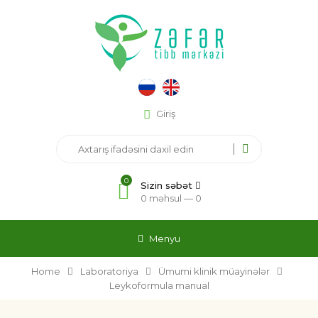
Giriş
0
Sizin səbət
0 məhsul —
0
Menyu
Home
Laboratoriya
Ümumi klinik müayinələr
Leykoformula manual