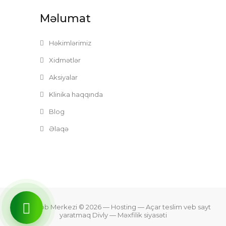
Məlumat
Həkimlərimiz
Xidmətlər
Aksiyalar
Klinika haqqında
Blog
Əlaqə
Zefer Tibb Merkezi © 2026
— Hosting —
Açar teslim veb sayt
yaratmaq Divly
—
Məxfilik siyasəti