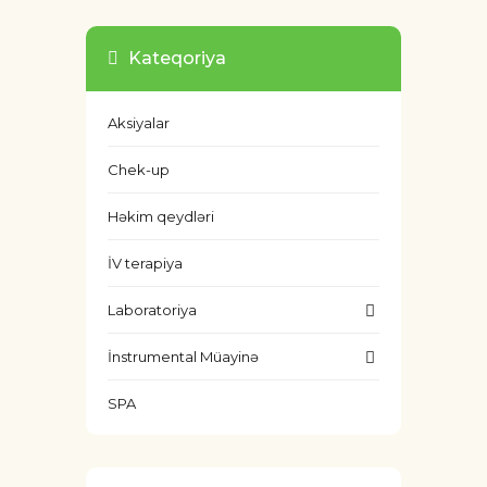
Kateqoriya
Aksiyalar
Chek-up
Həkim qeydləri
İV terapiya
Laboratoriya
İnstrumental Müayinə
SPA