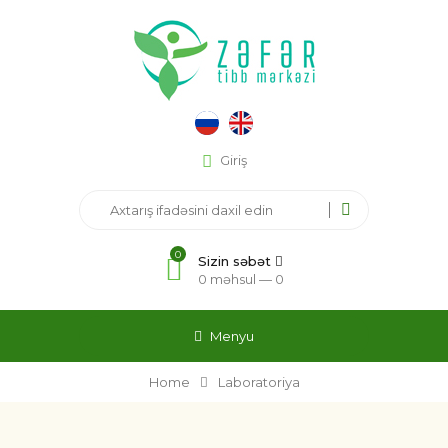
Giriş
0
Sizin səbət
0 məhsul —
0
Menyu
Home
Laboratoriya