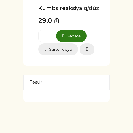
Kumbs reaksiya q/düz
29.0 ₼
Səbətə
Sürətli qeyd
Təsvir