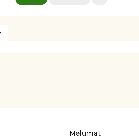
r
Məlumat