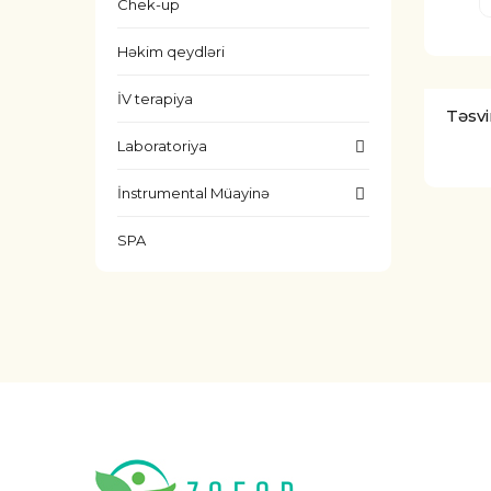
Chek-up
Həkim qeydləri
İV terapiya
Təsvi
Laboratoriya
İnstrumental Müayinə
SPA