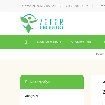
Telefonlar: *6611 /
051-290-66-11
/
051-290-66-17
E-ma
HƏKIMLƏRIMIZ
XIDMƏTLƏR
Home
K
Kateqoriya
Aksiyalar