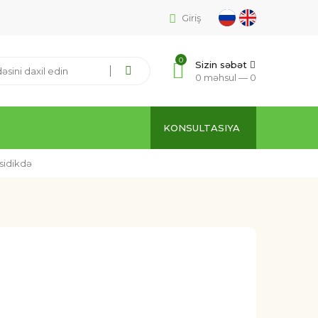
Giriş
0
Sizin səbət
0 məhsul —
0
KONSULTASIYA
 sidikdə