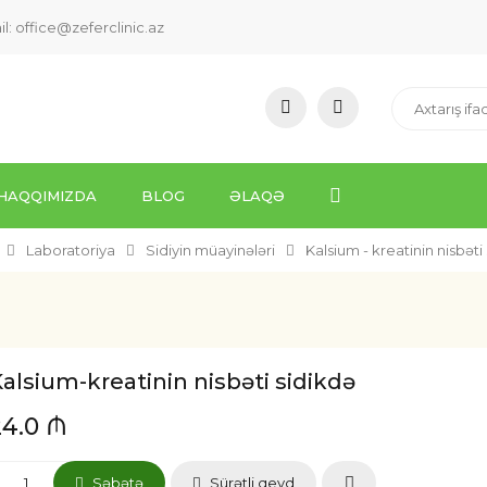
il:
office@zeferclinic.az
HAQQIMIZDA
BLOG
ƏLAQƏ
Laboratoriya
Sidiyin müayinələri
Kalsium - kreatinin nisbəti
alsium-kreatinin nisbəti sidikdə
24.0 ₼
Səbətə
Sürətli qeyd