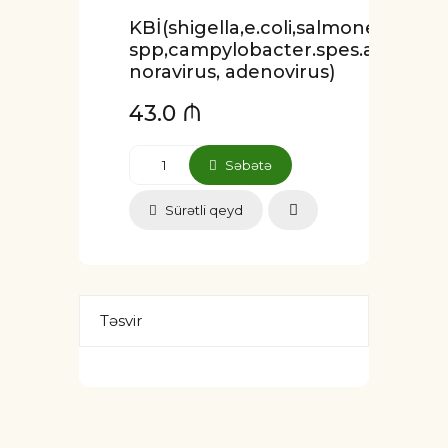
KBİ(shigella,e.coli,salmonella
spp,campylobacter.spes.astrovirus
noravirus, adenovirus)
43.0 ₼
Səbətə
Sürətli qeyd
Təsvir