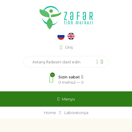
Giriş
0
Sizin səbət
0 məhsul —
0
Menyu
Home
Laboratoriya