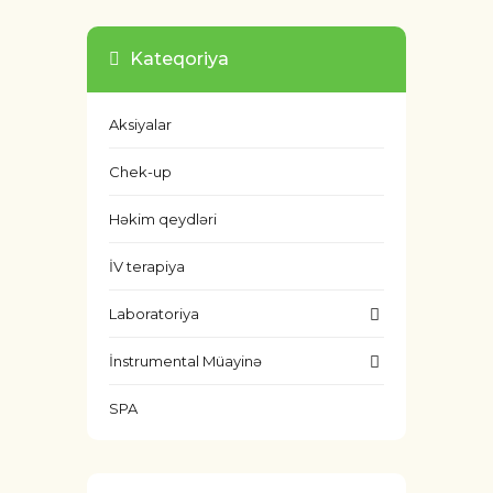
Kateqoriya
Aksiyalar
Chek-up
Həkim qeydləri
İV terapiya
Laboratoriya
İnstrumental Müayinə
SPA