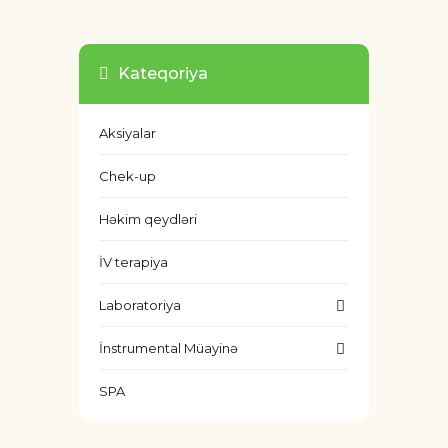
Kateqoriya
Aksiyalar
Chek-up
Həkim qeydləri
İV terapiya
Laboratoriya
İnstrumental Müayinə
SPA