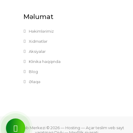
Məlumat
Həkimlərimiz
Xidmətlər
Aksiyalar
Klinika haqqında
Blog
Əlaqə
Zefer Tibb Merkezi © 2026
— Hosting —
Açar teslim veb sayt
yaratmaq Divly
—
Məxfilik siyasəti