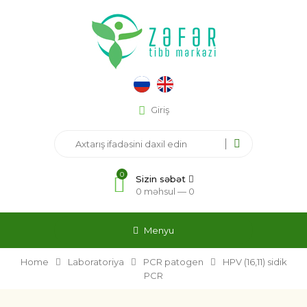
Giriş
0
Sizin səbət
0 məhsul —
0
Menyu
Home
Laboratoriya
PCR patogen
HPV (16,11) sidik
PCR