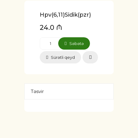
Hpv(6,11)Sidik(pzr)
24.0 ₼
Səbətə
Sürətli qeyd
Təsvir