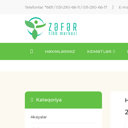
Telefonlar: *6611 /
051-290-66-11
/
051-290-66-17
E-ma
HƏKIMLƏRIMIZ
XIDMƏTLƏR
H
Kateqoriya
Aksiyalar