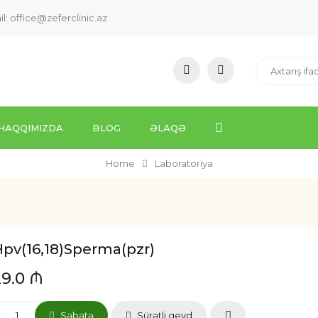
il:
office@zeferclinic.az
HAQQIMIZDA
BLOG
ƏLAQƏ
Home
Laboratoriya
pv(16,18)Sperma(pzr)
29.0 ₼
Səbətə
Sürətli qeyd