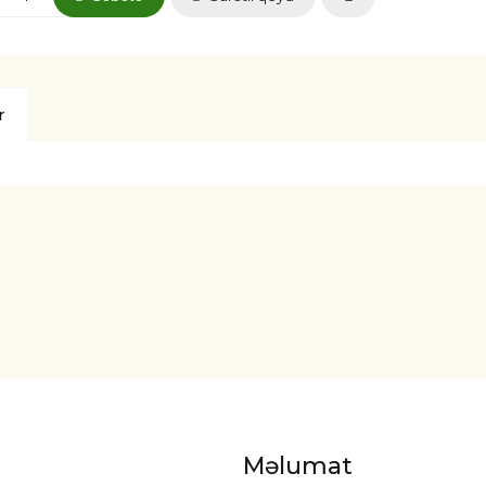
r
Məlumat