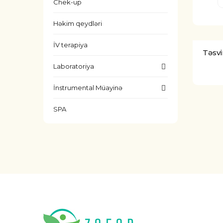
Chek-up
Həkim qeydləri
İV terapiya
Təsvi
Laboratoriya
İnstrumental Müayinə
SPA