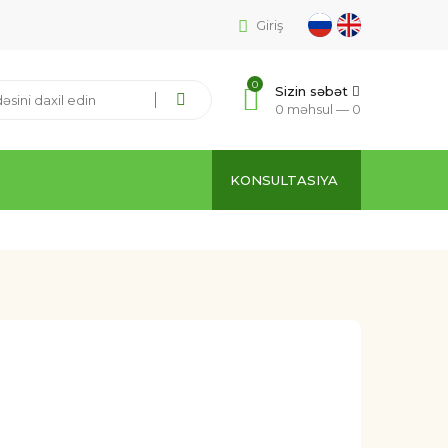
Giriş
0
Sizin səbət
0 məhsul —
0
KONSULTASIYA