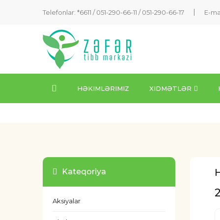
Telefonlar: *6611 /
051-290-66-11
/
051-290-66-17
E-ma
HƏKIMLƏRIMIZ
XIDMƏTLƏR
H
Kateqoriya
Aksiyalar