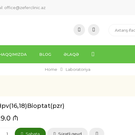
il:
office@zeferclinic.az
HAQQIMIZDA
BLOG
ƏLAQƏ
Home
Laboratoriya
pv(16,18)Bioptat(pzr)
29.0 ₼
Səbətə
Sürətli qeyd