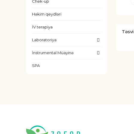
Chek-up
Həkim qeydləri
İV terapiya
Təsvi
Laboratoriya
İnstrumental Müayinə
SPA