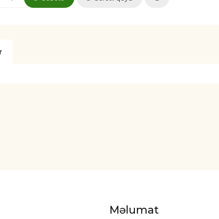
r
Məlumat