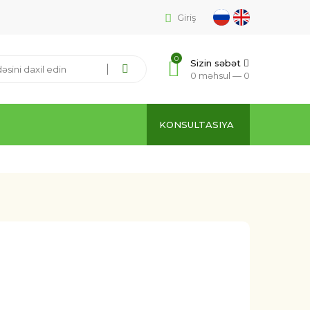
Giriş
0
Sizin səbət
0 məhsul —
0
KONSULTASIYA