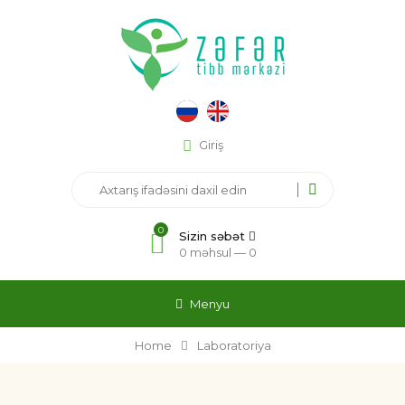
Giriş
0
Sizin səbət
0 məhsul —
0
Menyu
Home
Laboratoriya