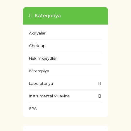
Kateqoriya
Aksiyalar
Chek-up
Həkim qeydləri
İV terapiya
Laboratoriya
İnstrumental Müayinə
SPA