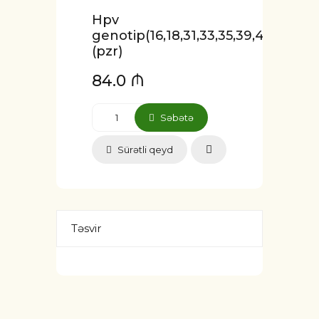
Hpv
genotip(16,18,31,33,35,39,45,51,52,5
(pzr)
84.0 ₼
Səbətə
Sürətli qeyd
Təsvir