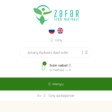
Giriş
0
Sizin səbət
0 məhsul —
0
Menyu
Ev
Giriş qadağandır