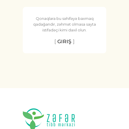
Qonaqlara bu səhifəyə baxmaq
qadağandır, zəhmət olmasa sayta
istifadəçi kimi daxil olun.
[
GIRIŞ
]