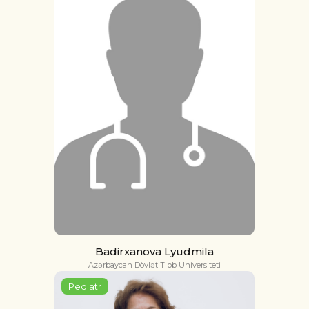
Badirxanova Lyudmila
Azərbaycan Dövlət Tibb Universiteti
Pediatr