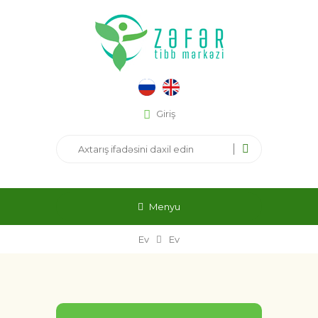
Giriş
Menyu
Ev
Ev