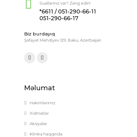
Suallarınız var? Zəng edin!
*6611 /
051-290-66-11
051-290-66-17
Biz burdayıq
Şəfayət Mehdiyev 129, Baku, Azerbaijan
Məlumat
Həkimlərimiz
Xidmətlər
Aksiyalar
Klinika haqqında