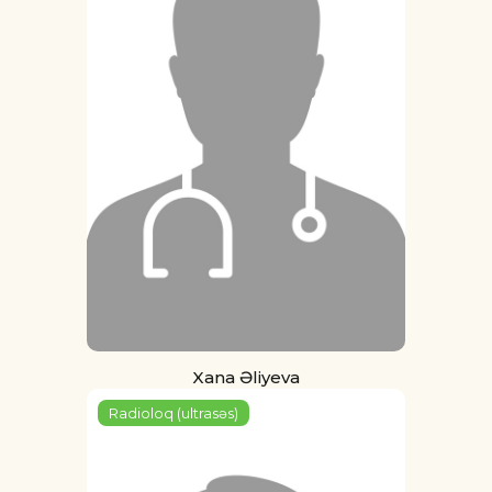
Xana Əliyeva
Radioloq (ultrasəs)