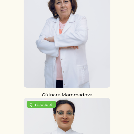
Gülnarə Məmmədova
Çin təbabəti