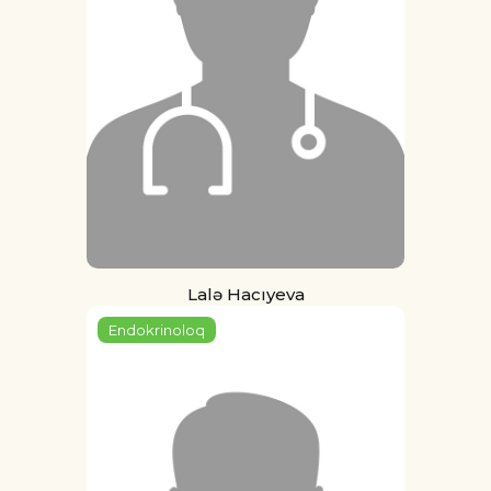
Lalə Hacıyeva
Endokrinoloq