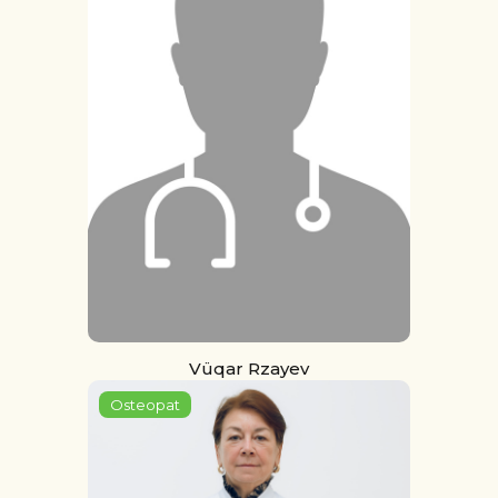
Vüqar Rzayev
Osteopat