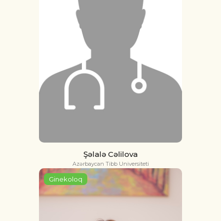
Şəlalə Cəlilova
Azərbaycan Tibb Universiteti
Ginekoloq