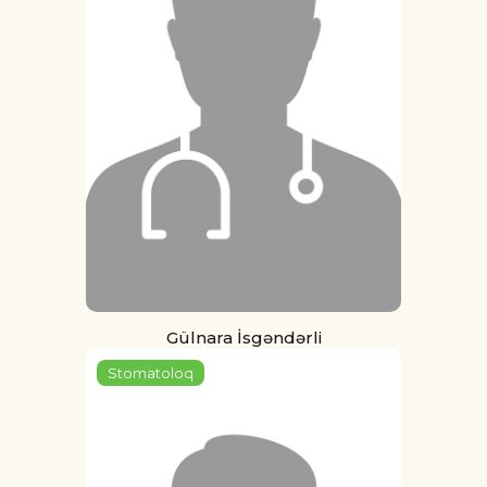
Gülnara İsgəndərli
Stomatoloq