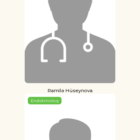
Ramilə Hüseynova
Endokrinoloq