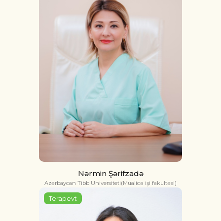
Nərmin Şərifzadə
Azərbaycan Tibb Universiteti(Müalicə işi fakultəsi)
Terapevt