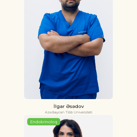
İlgar Əsədov
Azərbaycan Tibb Universiteti
Endokrinoloq