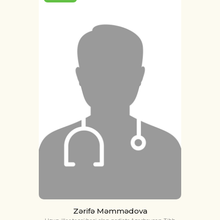
Zərifə Məmmədova