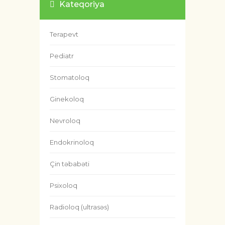
Kateqoriya
Terapevt
Pediatr
Stomatoloq
Ginekoloq
Nevroloq
Endokrinoloq
Çin təbabəti
Psixoloq
Radioloq (ultrasəs)