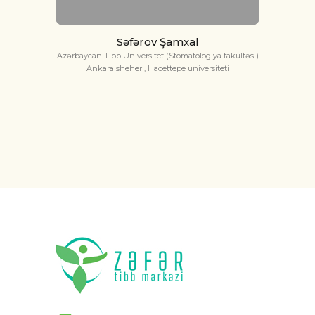
Səfərov Şamxal
Azərbaycan Tibb Universiteti(Stomatologiya fakultəsi)
Ankara sheheri, Hacettepe universiteti